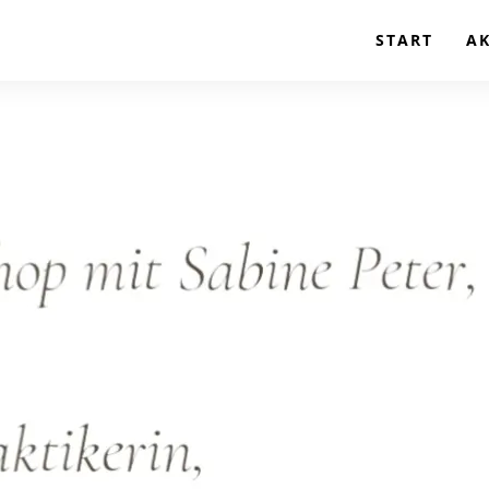
START
A