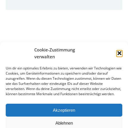
Cookie-Zustimmung
verwalten
Um dir ein optimales Erlebnis zu bieten, verwenden wir Technologien wie
©
Lesbar Emskirchen
2026
Cookies, um Geräteinformationen zu speichern und/oder darauf
zuzugreifen. Wenn du diesen Technologien zustimmst, können wir Daten
Impressum
Datenschutz
Cookie-Richtlinie
wie das Surfverhalten oder eindeutige IDs auf dieser Website
verarbeiten. Wenn du deine Zustimmung nicht erteilst oder zurückziehst,
Gefördert von der Beauftragten der Bundesregierung für
können bestimmte Merkmale und Funktionen beeinträchtigt werden.
Kultur und Medien
Akzeptieren
Ablehnen